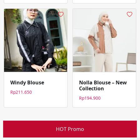
Windy Blouse
Nolla Blouse – New
Collection
Rp
211.650
Rp
194.900
HOT Promo