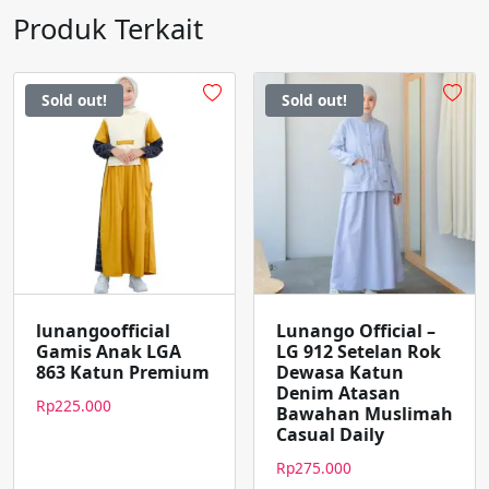
Produk Terkait
Sold out!
Sold out!
lunangoofficial
Lunango Official –
Gamis Anak LGA
LG 912 Setelan Rok
863 Katun Premium
Dewasa Katun
Denim Atasan
Rp
225.000
Bawahan Muslimah
Casual Daily
Rp
275.000