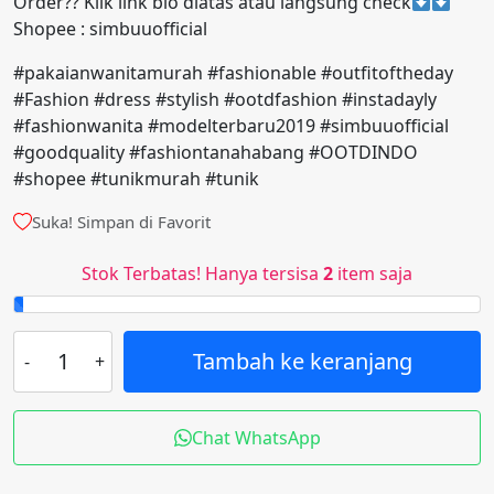
Order?? Klik link bio diatas atau langsung check
Shopee : simbuuofficial
#pakaianwanitamurah #fashionable #outfitoftheday
#Fashion #dress #stylish #ootdfashion #instadayly
#fashionwanita #modelterbaru2019 #simbuuofficial
#goodquality #fashiontanahabang #OOTDINDO
#shopee #tunikmurah #tunik
Suka! Simpan di Favorit
Stok Terbatas! Hanya tersisa
2
item saja
Tambah ke keranjang
Chat WhatsApp