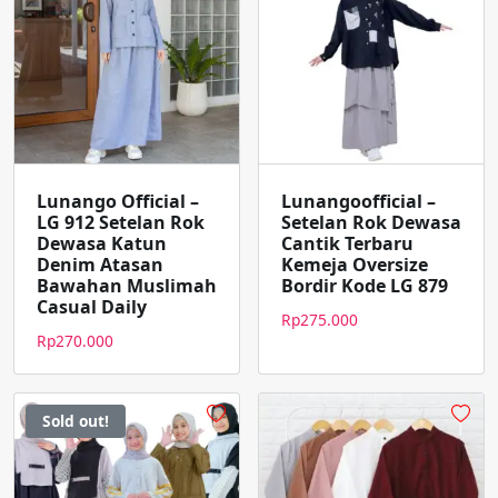
Lunango Official –
Lunangoofficial –
LG 912 Setelan Rok
Setelan Rok Dewasa
Dewasa Katun
Cantik Terbaru
Denim Atasan
Kemeja Oversize
Bawahan Muslimah
Bordir Kode LG 879
Casual Daily
Rp
275.000
Rp
270.000
Sold out!