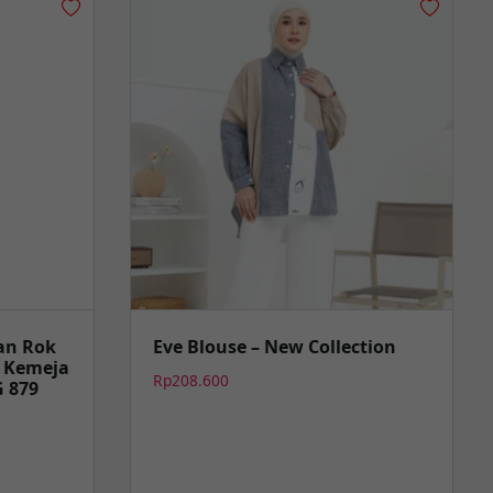
lan Rok
Eve Blouse – New Collection
u Kemeja
Rp
208.600
G 879