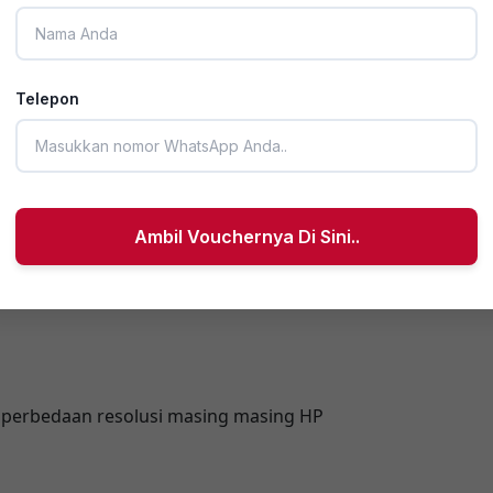
Telepon
tertch dan anti susut.
Ambil Vouchernya Di Sini..
gian pinggang yang nyaman dipakai serta blouse akse kan
 perbedaan resolusi masing masing HP