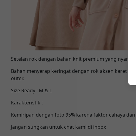
Setelan rok dengan bahan knit premium yang nyaman,s
Bahan menyerap keringat dengan rok aksen karet diba
outer.
Size Ready : M & L
Karakteristik :
Kemiripan dengan foto 95% karena faktor cahaya dan
Jangan sungkan untuk chat kami di inbox