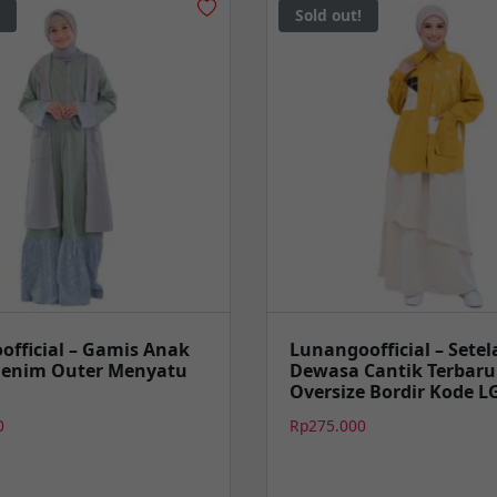
Sold out!
official – Gamis Anak
Lunangoofficial – Sete
Denim Outer Menyatu
Dewasa Cantik Terbar
Oversize Bordir Kode L
0
Rp
275.000