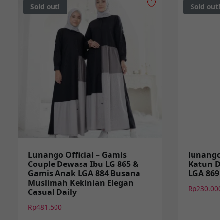
Sold out!
Sold out!
Lunango Official – Gamis
lunango
Couple Dewasa Ibu LG 865 &
Katun 
Gamis Anak LGA 884 Busana
LGA 869
Muslimah Kekinian Elegan
Rp
230.00
Casual Daily
Rp
481.500