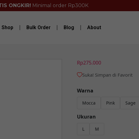
IS ONGKIR!
Minimal order Rp300K
Shop
Bulk Order
Blog
About
Rp
275.000
Suka! Simpan di Favorit
Warna
Mocca
Pink
Sage
Ukuran
L
M