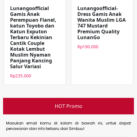
Lunangoofficial
Lunangoofficial-
Gamis Anak
Dress Gamis Anak
Perempuan Flanel,
Wanita Muslim LGA
katun Toyobo dan
747 Mustard
Katun Exputon
Premium Quality
Terbaru Kekinian
LunanGo
Cantik Couple
Rp
190.000
Kotak Lembut
Muslim Nyaman
Panjang Kancing
Salur Variasi
Rp
235.000
HOT Promo
Masukan email kamu di kolom di bawah ini, untuk dapat
penawaran dan info terbaru dari Simbuu!