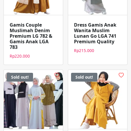
Gamis Couple
Dress Gamis Anak
Muslimah Denim
Wanita Muslim
Premium LG 782 &
Lunan Go LGA 741
Gamis Anak LGA
Premium Quality
783
Rp
215.000
Rp
220.000
Sold out!
Sold out!