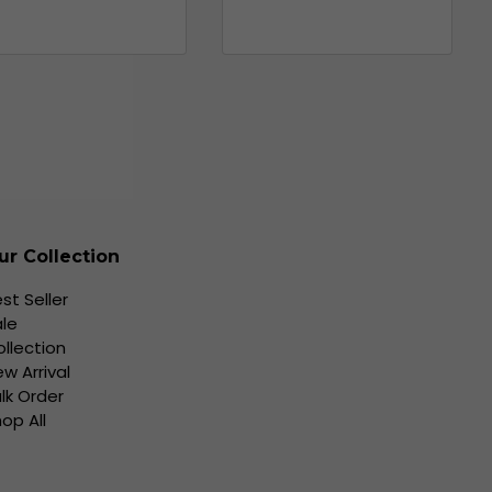
ur Collection
st Seller
le
llection
w Arrival
lk Order
op All