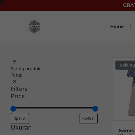
GRAT
Home
Sold ou
Saring produk
Tutup
Filters
Price
Ukuran
Gamis