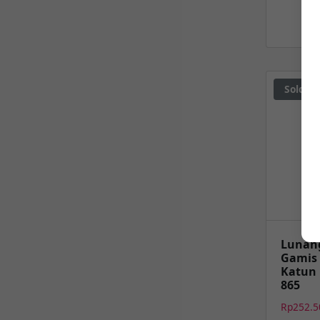
Sold ou
Lunang
Gamis
Katun
865
Rp
252.5