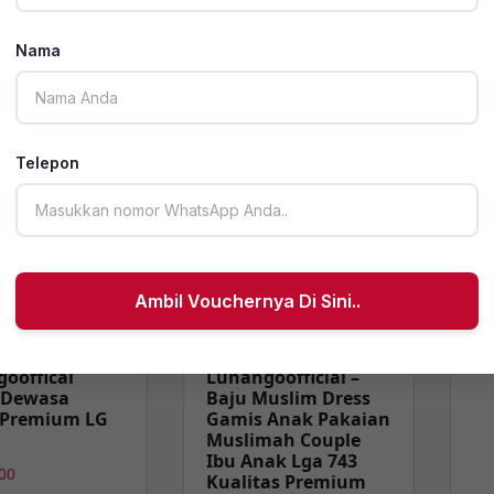
Quality
Rp
210.000
Nama
t!
Sold out!
So
Telepon
Lu
G
K
86
Ambil Vouchernya Di Sini..
Rp
ooffical
Lunangoofficial –
 Dewasa
Baju Muslim Dress
 Premium LG
Gamis Anak Pakaian
Muslimah Couple
Ibu Anak Lga 743
00
Kualitas Premium