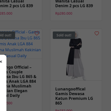
nita Casual
Wanita Casual
nim 2 pcs LG 839
Denim 2 pcs LG 839
285.000
Rp
280.000
ld out!
Sold out!
×
nango Official –
mis Couple
wasa Ibu LG 865 &
mis Anak LGA 884
usana Muslimah
Lunangooffical
kinian Elegan
Gamis Dewasa
sual Daily
Katun Premium LG
865
481.500
Rp
232.000