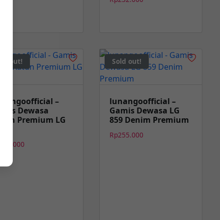
ld out!
Sold out!
nangoofficial –
lunangoofficial –
amis Dewasa
Gamis Dewasa LG
atun Premium LG
859 Denim Premium
4
Rp
255.000
225.000