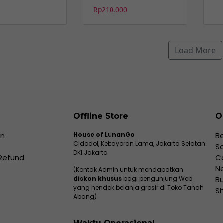
Rp
210.000
Load More
Offline Store
O
an
House of LunanGo
Be
Cidodol, Kebayoran Lama, Jakarta Selatan
Sa
DKI Jakarta
 Refund
Co
Ne
(Kontak Admin untuk mendapatkan
diskon khusus
bagi pengunjung Web
Bu
yang hendak belanja grosir di Toko Tanah
Sh
Abang)
Waktu Operasional