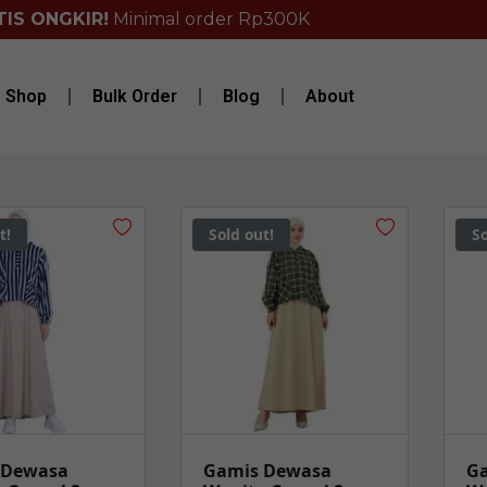
IS ONGKIR!
Minimal order Rp300K
Shop
Bulk Order
Blog
About
t!
Sold out!
So
 Dewasa
Gamis Dewasa
G