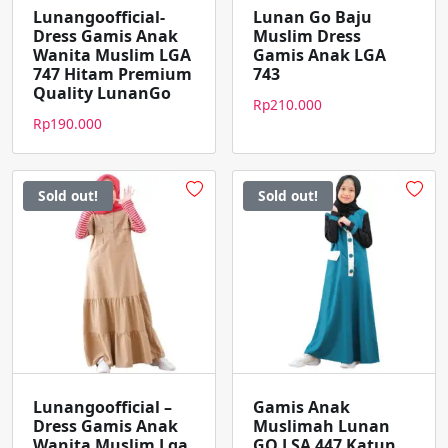
Lunangoofficial-
Lunan Go Baju
Dress Gamis Anak
Muslim Dress
Wanita Muslim LGA
Gamis Anak LGA
747 Hitam Premium
743
Quality LunanGo
Rp
210.000
Rp
190.000
Sold out!
Sold out!
Lunangoofficial –
Gamis Anak
Dress Gamis Anak
Muslimah Lunan
Wanita Muslim Lga
GO LSA 447 Katun