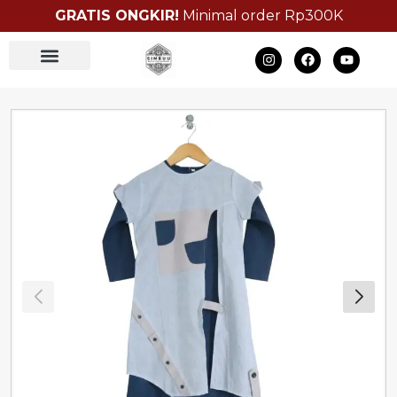
GRATIS ONGKIR!
Minimal order Rp300K
Bulk Order