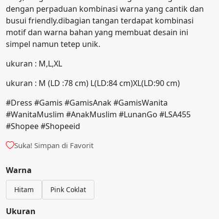
dengan perpaduan kombinasi warna yang cantik dan
busui friendly.dibagian tangan terdapat kombinasi
motif dan warna bahan yang membuat desain ini
simpel namun tetep unik.
ukuran : M,L,XL
ukuran : M (LD :78 cm) L(LD:84 cm)XL(LD:90 cm)
#Dress #Gamis #GamisAnak #GamisWanita
#WanitaMuslim #AnakMuslim #LunanGo #LSA455
#Shopee #Shopeeid
Suka! Simpan di Favorit
Warna
Hitam
Pink Coklat
Ukuran