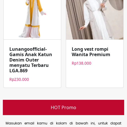
Lunangoofficial-
Long vest rompi
Gamis Anak Katun
Wanita Premium
Denim Outer
Rp
138.000
menyatu Terbaru
LGA.869
Rp
230.000
HOT Promo
Masukan email kamu di kolom di bawah ini, untuk dapat