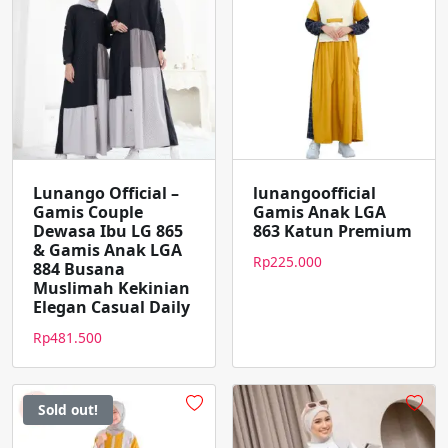
Lunango Official –
lunangoofficial
Gamis Couple
Gamis Anak LGA
Dewasa Ibu LG 865
863 Katun Premium
& Gamis Anak LGA
Rp
225.000
884 Busana
Muslimah Kekinian
Elegan Casual Daily
Rp
481.500
Sold out!