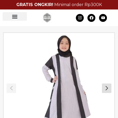
GRATIS ONGKIR!
Minimal order Rp300K
Bulk Order