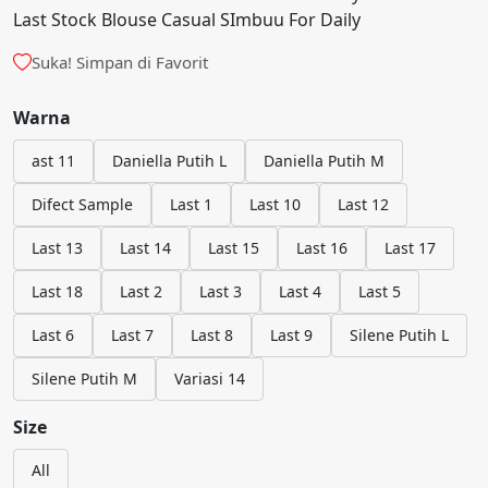
Last Stock Blouse Casual SImbuu For Daily
Suka! Simpan di Favorit
Warna
ast 11
Daniella Putih L
Daniella Putih M
Difect Sample
Last 1
Last 10
Last 12
Last 13
Last 14
Last 15
Last 16
Last 17
Last 18
Last 2
Last 3
Last 4
Last 5
Last 6
Last 7
Last 8
Last 9
Silene Putih L
Silene Putih M
Variasi 14
Size
All