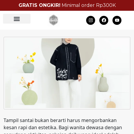
GRATIS ONGKIR!
Minimal order Rp300K
Bulk Order
Tampil santai bukan berarti harus mengorbankan
kesan rapi dan estetika. Bagi wanita dewasa dengan