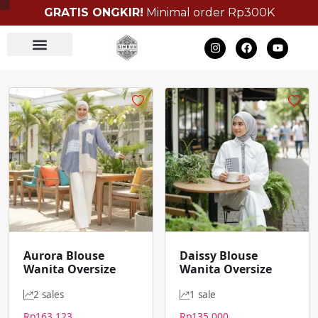
GRATIS ONGKIR!
Minimal order Rp300K
Bulk Order
Aurora Blouse
Daissy Blouse
Wanita Oversize
Wanita Oversize
2 sales
1 sale
Rp
163.123
Rp
135.000